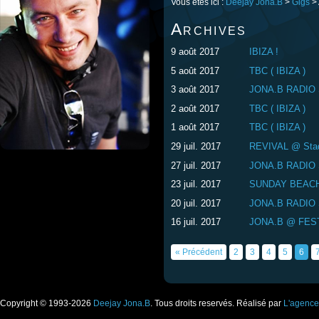
Vous êtes ici :
Deejay Jona.B
>
Gigs
> 
Archives
9 août 2017
IBIZA !
5 août 2017
TBC ( IBIZA )
3 août 2017
JONA.B RADIO
2 août 2017
TBC ( IBIZA )
1 août 2017
TBC ( IBIZA )
29 juil. 2017
REVIVAL @ Stade
27 juil. 2017
JONA.B RADIO
23 juil. 2017
SUNDAY BEACH
20 juil. 2017
JONA.B RADIO
16 juil. 2017
JONA.B @ FEST
« Précédent
2
3
4
5
6
Copyright © 1993-2026
Deejay Jona.B
. Tous droits reservés. Réalisé par
L'agenc